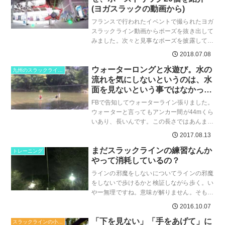
(ヨガスラックの動画から)
フランスで行われたイベントで撮られたヨガ
スラックライン動画からポーズを抜き出して
みました。次々と見事なポーズを披露してい
るのはgexena yogaslackのGex Herです。...
2018.07.08
ウォーターロングと水遊び。水の
九州のスラックラインスポット
流れを気にしないというのは、水
面を見ないという事ではなかった
のだ。世界を小さくして邪魔なも
FBで告知してウォーターライン張りました。
のは消してしまえ。
ウォーターと言ってもアンカー間が44mくら
いあり、長いんです。この長さではあんまり
人来ないだろうと思い、水遊びも楽しいよと
2017.08.13
アピールしたとこ...
まだスラックラインの練習なんか
トレーニング
やって消耗しているの？
ラインの邪魔をしないについてラインの邪魔
をしないで歩けるかと検証しながら歩く。い
やー無理ですね。意味が解りません。そもそ
も邪魔をしないのならラインから降りるべき
2016.10.07
です。ハイその通りで...
「下を見ない」「手をあげて」に
スラックラインの小ネタ