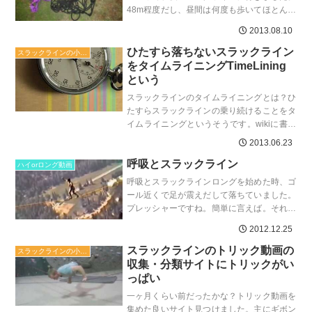
48m程度だし、昼間は何度も歩いてほとんど
落ちない場所なのに、難しすぎました。SB
2013.08.10
プーリーなのでテン...
ひたすら落ちないスラックライン
スラックラインの小ネタ
をタイムライニングTimeLining
という
スラックラインのタイムライニングとは？ひ
たすらスラックラインの乗り続けることをタ
イムライニングというそうです。wikiに書か
れていました。First category is cal...
2013.06.23
呼吸とスラックライン
ハイorロング動画
呼吸とスラックラインロングを始めた時、ゴ
ール近くで足が震えだして落ちていました。
プレッシャーですね。簡単に言えば。それを
どうにかしたいと思い、わざと大きく長く息
2012.12.25
を吐くと落ち着いて大...
スラックラインのトリック動画の
スラックラインの小ネタ
収集・分類サイトにトリックがい
っぱい
一ヶ月くらい前だったかな？トリック動画を
集めた良いサイト見つけました。主にギボン