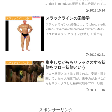
のtrick in minutesの動画を元に分類されてい
ます。それ以外のトリックも現在追加中で
2012.10.14
す。...
スラックラインの栄養学
スラックラインの小ネタ
スラックラインと栄養について photo credit:
Paleo-Caveman-Omnivore-LowCarb-Meat-
Diet-Infoスラックラインは激しく筋力を使
う...
2012.02.21
集中しながらもリラックスする状
スラックラインの小ネタ
態をフロー状態という
フロー状態とは？先々週？のあ、安部礼司を
聞いていたら大場嘉門が、集中力がありなが
らもリラックスした精神状態をフロー状態と
いうと解説していた。フロー状態は脳と身体
2011.11.16
が最も本領を発揮でき...
スポンサーリンク