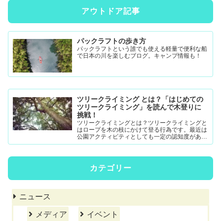
アウトドア記事
パックラフトの歩き方
パックラフトという誰でも使える軽量で便利な船
で日本の川を楽しむブログ。キャンプ情報も！
ツリークライミング とは？「はじめての
ツリークライミング」を読んで木登りに
挑戦！
ツリークライミングとは？ツリークライミングと
はロープを木の枝にかけて登る行為です。最近は
公園アクティビティとしても一定の認知度がある
模様。DRTダブルドロープテクニック(MRS-ム...
カテゴリー
ニュース
メディア
イベント