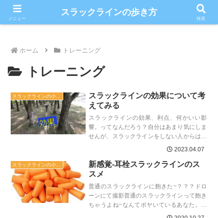
こだわりのスラックライン情報満載ブログ
スラックラインの歩き方
メニュー
検索
ホーム
トレーニング
トレーニング
スラックラインの効果について考
スラックラインの小ネタ
えてみる
スラックラインの効果、利点、何かいい影
響。ってなんだろう？自分はあまり気にしま
せんが、スラックラインをしない人からは何
でスラックラインしているの？何の効果があ
2023.04.07
るの？と気になるのかも...
新感覚-耳栓スラックラインのス
スラックラインの小ネタ
スメ
普通のスラックラインに飽きた~？？？ドロ
ーンにて撮影普通のスラックラインって飽き
ちゃうよね~なんてボヤいているあなた。ご
安心ください。スラックラインは張り方や乗