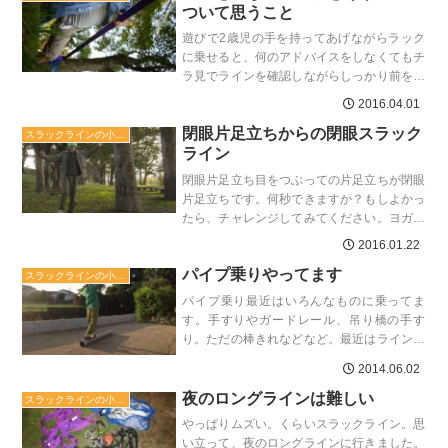
ついて思うこと
遊びで2歳児の手を持ってあげながらラック
に乗せると、何のアドバイスをしなくてもチ
ラ見でラインを確認しながらしっかり前を向
いて歩こうとする。8歳の長男は、何かアド
2016.04.01
バイスすると嫌な顔し...
閉眼片足立ちからの閉眼スラック
スラックラインの小ネタ
ライン
閉眼片足立ち目をつぶっての片足立ちが閉眼
片足立ちです。何秒できますか？もしよかっ
たら、チャレンジしてみてください。ヨガの
ポーズのように、上げた足を軸足につけるの
2016.01.22
は反則ですから、普通...
パイプ乗りやってます
スラックラインの小ネタ
パイプ乗り最近はいろんなものに乗ってま
す。手すりやガードレール、吊り橋の手す
り。ただの棒きれなどなど。最近はライン張
るのが面倒でこんなパイプに乗ってます。こ
2014.06.02
れは直径20㎝の塩ビパイ...
夜のロングラインは難しい
スラックラインの小ネタ
やっぱりムズい。くらいスラックライン。思
い立って、夜のロングラインに行きました。