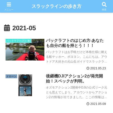
こだわりのスラックライン情報満載ブログ
スラックラインの歩き方
メニュー
検索
2021-05
パックラフトのはじめ方-あなた
パックラフト(川と海)
も自分の船を持とう！！！
パックラフトはお手軽だけど本格仕様に耐え
る船ヤッホー。ボヨヨン。こんにちは。アウ
トドア大好きの元山岳ガイドでスラックライ
ンが趣味のmomizibafuです。もう20年来の
2021.05.23
夢だったマ...
後継機DJIアクション2が発売開
ドローン
始！スペックが判明。
オズモアクション2開発中DJIの公式リーク元
とも思えてしまう。アカウントからアクショ
ン2の情報が出てきました。ここの情報はす
べて正確です。2月に最初情報があり、DJIair
2021.05.09
２sが発...