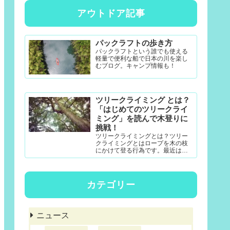
アウトドア記事
パックラフトの歩き方
パックラフトという誰でも使える
軽量で便利な船で日本の川を楽し
むブログ。キャンプ情報も！
ツリークライミング とは？
「はじめてのツリークライ
ミング」を読んで木登りに
挑戦！
ツリークライミングとは？ツリー
クライミングとはロープを木の枝
にかけて登る行為です。最近は公
園アクティビティとしても一定の
認知度がある模様。DRTダブルド
ロープテクニック(MRS-ム...
カテゴリー
ニュース