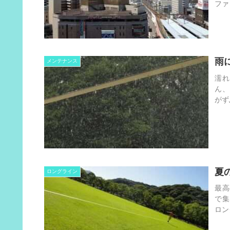
ファ
雨
メンテナンス
濡れ
ん、
がず
夏
ロングライン
最高
で集
ロン