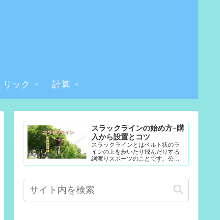
トリック
計算
スラックラインの始め方−購
入から設置とコツ
スラックラインとはベルト状のラ
インの上を歩いたり飛んだりする
綱渡りスポーツのことです。公園
やテレビなどで見たことある人も
多いかもしれません。難易度調整
が簡単なので幼児から大人まで楽...