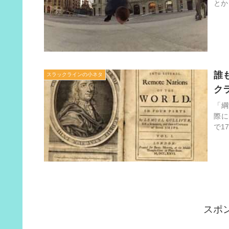
とか
誰
スラックラインの小ネタ
ク
「綱
際に
で1
スポ