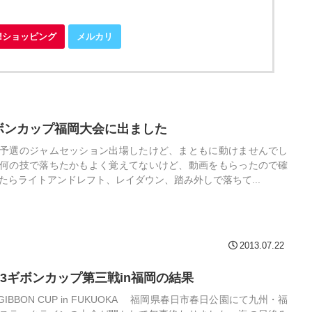
oo!ショッピング
メルカリ
ボンカップ福岡大会に出ました
予選のジャムセッション出場したけど、まともに動けませんでし
何の技で落ちたかもよく覚えてないけど、動画をもらったので確
たらライトアンドレフト、レイダウン、踏み外しで落ちて...
2013.07.22
013ギボンカップ第三戦in福岡の結果
d GIBBON CUP in FUKUOKA 福岡県春日市春日公園にて九州・福