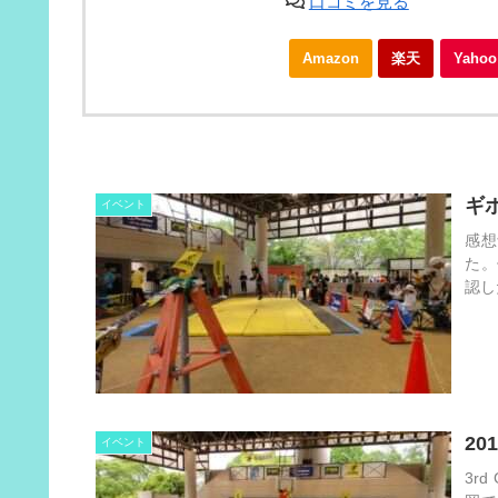
口コミを見る
Amazon
楽天
Yah
ギ
イベント
感想
た。
認し
2
イベント
3r