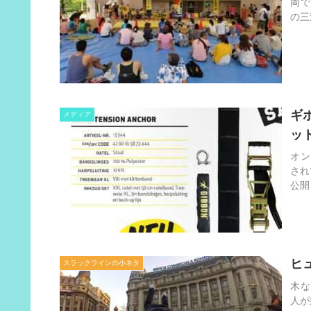
岡で
の三
ギ
メディア
ッ
オン
され
公開
ヒ
スラックラインの小ネタ
木な
人が