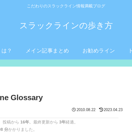
こだわりのスラックライン情報満載ブログ
スラックラインの歩き方
とは？
メイン記事まとめ
お勧めライン
 Glossary
2010.08.22
2023.04.23
 投稿から
16年
。最終更新から
3年
経過。
08 分
かかりました。