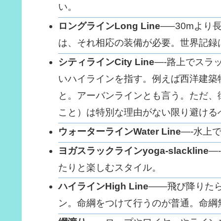
い。
ロングラインLong Line
—–30mより
は、それ相応の装備が必要。世界記録は
シティラインCity Line
—-路上でスラ
いハイラインを指す。例えば西洋建築
と。アーバンラインとも言う。ただ、
こと）は特別な理由がない限り避ける
ウォーターラインWater Line
—-水上
ヨガスラックラインyoga-slackline
—
たりと楽しむスタイル。
ハイラインHigh Line
——飛び降りた
ン。命綱をつけて行うのが普通。命綱