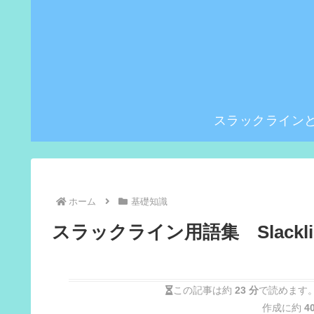
スラックライン
ホーム
基礎知識
スラックライン用語集 Slackline
この記事は約
23 分
で読めます。
作成に約
4