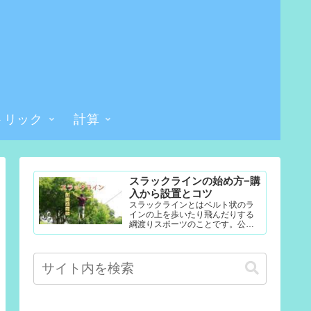
トリック
計算
スラックラインの始め方−購
入から設置とコツ
スラックラインとはベルト状のラ
インの上を歩いたり飛んだりする
綱渡りスポーツのことです。公園
やテレビなどで見たことある人も
多いかもしれません。難易度調整
が簡単なので幼児から大人まで楽...