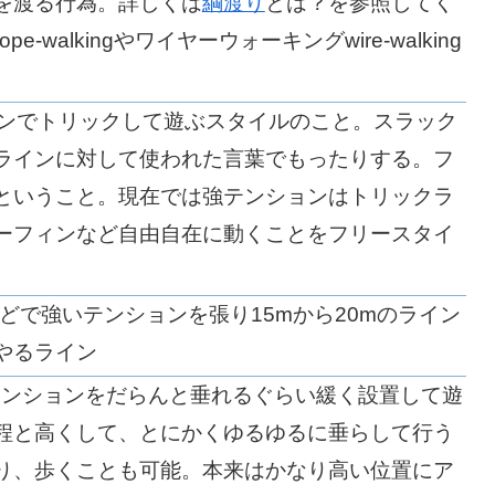
を渡る行為。詳しくは
綱渡り
とは？を参照してく
walkingやワイヤーウォーキングwire-walking
インでトリックして遊ぶスタイルのこと。スラック
ラインに対して使われた言葉でもったりする。フ
ということ。現在では強テンションはトリックラ
ーフィンなど自由自在に動くことをフリースタイ
どで強いテンションを張り15mから20mのライン
やるライン
テンションをだらんと垂れるぐらい緩く設置して遊
程と高くして、とにかくゆるゆるに垂らして行う
り、歩くことも可能。本来はかなり高い位置にア