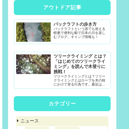
アウトドア記事
パックラフトの歩き方
パックラフトという誰でも使える
軽量で便利な船で日本の川を楽し
むブログ。キャンプ情報も！
ツリークライミング とは？
「はじめてのツリークライ
ミング」を読んで木登りに
挑戦！
ツリークライミングとは？ツリー
クライミングとはロープを木の枝
にかけて登る行為です。最近は公
園アクティビティとしても一定の
認知度がある模様。DRTダブルド
ロープテクニック(MRS-ム...
カテゴリー
ニュース