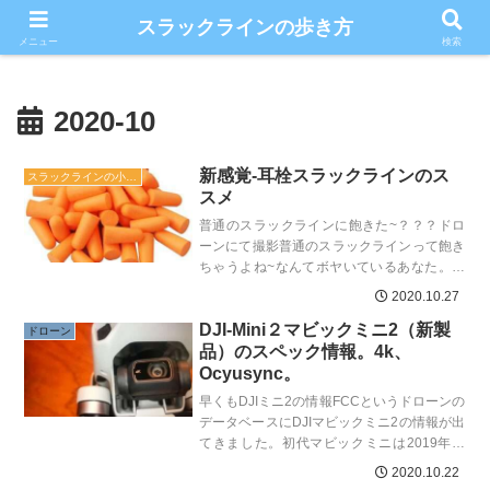
こだわりのスラックライン情報満載ブログ
スラックラインの歩き方
メニュー
検索
2020-10
新感覚-耳栓スラックラインのス
スラックラインの小ネタ
スメ
普通のスラックラインに飽きた~？？？ドロ
ーンにて撮影普通のスラックラインって飽き
ちゃうよね~なんてボヤいているあなた。ご
安心ください。スラックラインは張り方や乗
2020.10.27
り方、トリック、場所...
DJI-Mini２マビックミニ2（新製
ドローン
品）のスペック情報。4k、
Ocyusync。
早くもDJIミニ2の情報FCCというドローンの
データベースにDJIマビックミニ2の情報が出
てきました。初代マビックミニは2019年冬
発売ですが、後継機の情報がその後もネット
2020.10.22
ではリー...