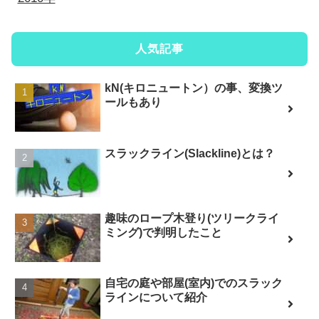
人気記事
kN(キロニュートン）の事、変換ツ
ールもあり
スラックライン(Slackline)とは？
趣味のロープ木登り(ツリークライ
ミング)で判明したこと
自宅の庭や部屋(室内)でのスラック
ラインについて紹介