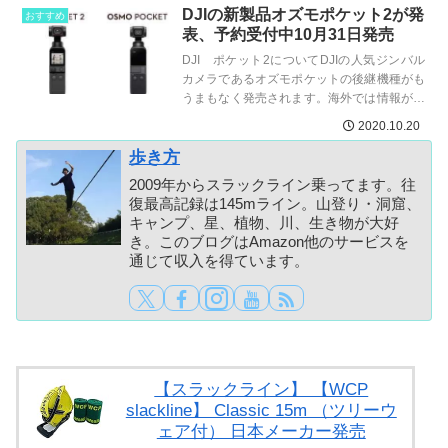
DJIの新製品オズモポケット2が発
おすすめ
表、予約受付中10月31日発売
DJI ポケット2についてDJIの人気ジンバル
カメラであるオズモポケットの後継機種がも
うまもなく発売されます。海外では情報がリ
ークされてきましたが、日本の公式でも予約
2020.10.20
が開始されてい...
歩き方
2009年からスラックライン乗ってます。往
復最高記録は145mライン。山登り・洞窟、
キャンプ、星、植物、川、生き物が大好
き。このブログはAmazon他のサービスを
通じて収入を得ています。
【スラックライン】 【WCP
slackline】 Classic 15m （ツリーウ
ェア付） 日本メーカー発売