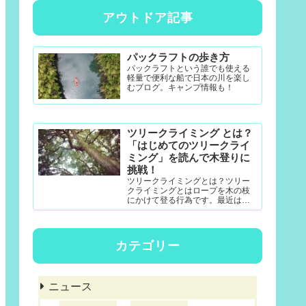
アウトドア記事
パックラフトの歩き方
パックラフトという誰でも使える
軽量で便利な船で日本の川を楽し
むブログ。キャンプ情報も！
ツリークライミング とは？
「はじめてのツリークライ
ミング」を読んで木登りに
挑戦！
ツリークライミングとは？ツリー
クライミングとはロープを木の枝
にかけて登る行為です。最近は公
園アクティビティとしても一定の
認知度がある模様。DRTダブルド
ロープテクニック(MRS-ム...
カテゴリー
ニュース