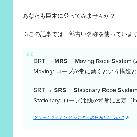
あなたも巨木に登ってみませんか？
※この記事では一部古い名称を使っていま
DRT →
MRS
M
oving
R
ope
S
ystem (
Moving: ロープが常に動くという構造
SRT →
SRS
S
tationary
R
ope
S
yste
Stationary: ロープは動かず常に固
ツリークライミング システム名称 移行について