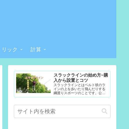
トリック
計算
スラックラインの始め方−購
入から設置とコツ
スラックラインとはベルト状のラ
インの上を歩いたり飛んだりする
綱渡りスポーツのことです。公園
やテレビなどで見たことある人も
多いかもしれません。難易度調整
が簡単なので幼児から大人まで楽...