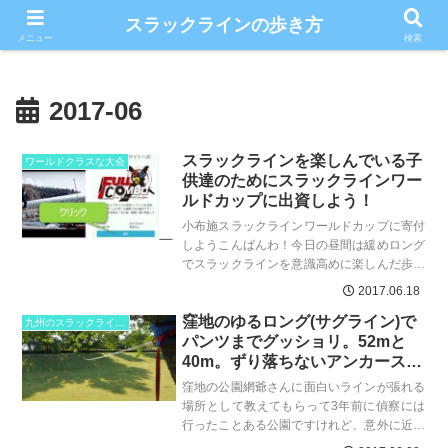
こだわりのスラックライン情報満載ブログ
スラックラインの歩き方
メニュー
検索
2017-06
スラックラインを楽しんでいる子
ワールドクラスな大会
供達のためにスラックラインワー
ルドカップに出資しよう！
小布施スラックラインワールドカップに寄付
しようこんばんわ！今日の昼間は緩めロング
でスラックラインを意識高めに楽しんだ歩き
方の中の人です。毎日、スラックラインの動
2017.06.18
画や情報をチェックす...
窪地のゆるロング(サグライン)で
九州のスラックラインスポット
パンツまでグッショリ。52mと
40m。ずり落ちないアンカースリ
ング。
窪地の公園網爺さんに面白いラインが張れる
場所として教えてもらって3年前に偵察には
行ったことある公園ですけれど、意外に近い
ことが判明してラインを張りに行きました。