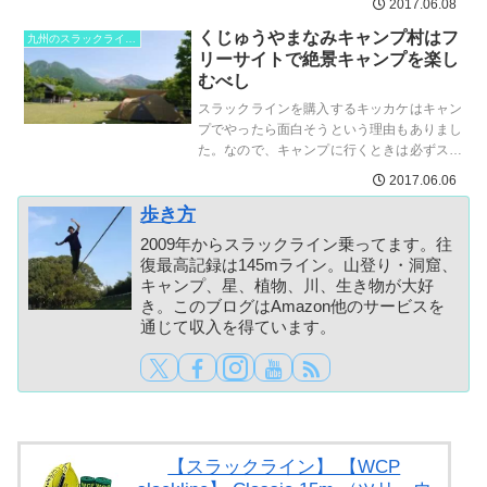
2017.06.08
再び訪れたキッカケは...
くじゅうやまなみキャンプ村はフ
九州のスラックラインスポット
リーサイトで絶景キャンプを楽し
むべし
スラックラインを購入するキッカケはキャン
プでやったら面白そうという理由もありまし
た。なので、キャンプに行くときは必ずスラ
ックラインを持って行きます。キャンプ場に
2017.06.06
は適した木がなくて張...
歩き方
2009年からスラックライン乗ってます。往
復最高記録は145mライン。山登り・洞窟、
キャンプ、星、植物、川、生き物が大好
き。このブログはAmazon他のサービスを
通じて収入を得ています。
【スラックライン】 【WCP