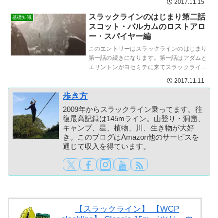
2017.11.15
ロープのねじれなどを...
スラックラインのはじまり第二話
基礎知識
スコット・バルカムのロストアロ
ー・スパイヤー編
このエントリーはスラックラインのはじまり
第一話の続きになります。第一話はアダムと
エリントンがヨセミテに来てスラックライン
を披露し、ロストアロースパイヤーのハイラ
2017.11.11
インが失敗に終わった...
歩き方
2009年からスラックライン乗ってます。往
復最高記録は145mライン。山登り・洞窟、
キャンプ、星、植物、川、生き物が大好
き。このブログはAmazon他のサービスを
通じて収入を得ています。
【スラックライン】 【WCP