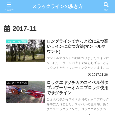
こだわりのスラックライン情報満載ブログ
スラックラインの歩き方
メニュー
検索
2017-11
ロングラインできっと役に立つ高
ハイorロング動画
いラインに立つ方法(マントルマ
ウント)
マントルマウントの動画作りましたラインに
立ったり、ラインの上まで体をあげることを
マウントとかマウンティングといいます。マ
ントルといわれる方法で上がるとマントリン
2017.11.26
グとかマントルマウン...
ロックエキゾチカのスイベル付ダ
ロング・ハイ用品
ブルプーリーオムニブロック使用
でサグライン
ひょんな事からスイベル付のオムニブロック
を手に入れました。スイベルの使用感。あく
までスラックラインで。ロックエキゾチカ、
オムニブロックスイベルとは自由に回転して