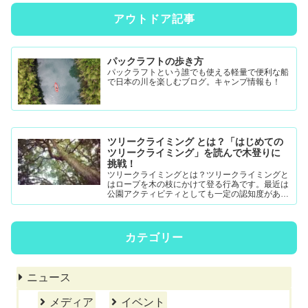
アウトドア記事
パックラフトの歩き方
パックラフトという誰でも使える軽量で便利な船
で日本の川を楽しむブログ。キャンプ情報も！
ツリークライミング とは？「はじめての
ツリークライミング」を読んで木登りに
挑戦！
ツリークライミングとは？ツリークライミングと
はロープを木の枝にかけて登る行為です。最近は
公園アクティビティとしても一定の認知度がある
模様。DRTダブルドロープテクニック(MRS-ム...
カテゴリー
ニュース
メディア
イベント