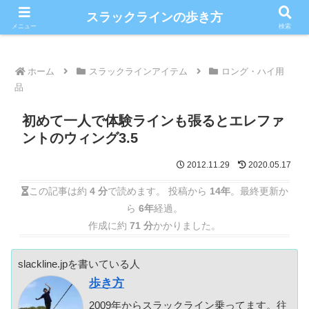
こだわりのスラックライン情報満載ブログ
スラックラインの歩き方
メニュー
検索
ホーム
スラックラインアイテム
ロング・ハイ用
品
初めて一人で体験ラインも張るとエレファ
ントのウィング3.5
2012.11.29
2020.05.17
この記事は約
4 分
で読めます。 投稿から
14年
。最終更新か
ら
6年
経過。
作成に約
71 分
かかりました。
slackline.jpを書いている人
歩き方
2009年からスラックライン乗ってます。往