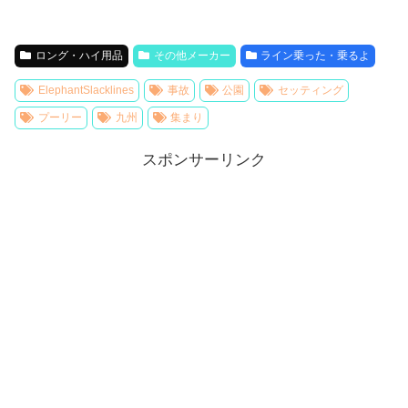
ロング・ハイ用品
その他メーカー
ライン乗った・乗るよ
ElephantSlacklines
事故
公園
セッティング
プーリー
九州
集まり
スポンサーリンク