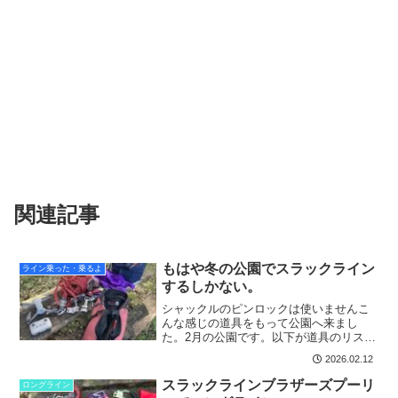
関連記事
もはや冬の公園でスラックライン
ライン乗った・乗るよ
するしかない。
シャックルのピンロックは使いませんこ
んな感じの道具をもって公園へ来まし
た。2月の公園です。以下が道具のリスト
となります。オスプレイ バーティゴ
2026.02.12
42リットル 神ザックDJI air2 ほぼ完
成した機体slack.fr ムーンウォーク 軽い
スラックラインブラザーズプーリ
ロングライン
歩...