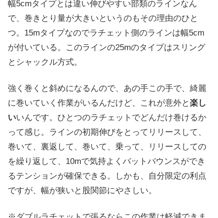
幅5cmタイプとは違い伸びやすい部類のラインなん
で、巻きとり量が大きいというのもその理由のひと
つ。15mタイプなのでラチェット側のラインは幅5cm
が付いている。このラインの25mのタイプはスリング
とシャックル方式。
強く巻くと斜めになるんので、あの手この手で、綺麗
に巻いていく作業がいるんだけど、これが意外と
楽し
い
いんです。ひとつのラチェットでどんだけ巻けるか
って感じ。ラインの初期伸びをとってリリースして、
巻いて、裏返して、巻いて、乗って、リリースしての
を繰り返して、10mで気持よくバットバウンスができ
るテンションが確保できる。しかも、自分限定の利点
ですが、幅が狭いと股関節にやさしい。
※ダブルラチェットで張るならこの作業は軽減できま