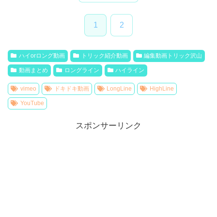
1
2
ハイorロング動画
トリック紹介動画
編集動画トリック沢山
動画まとめ
ロングライン
ハイライン
vimeo
ドキドキ動画
LongLine
HighLine
YouTube
スポンサーリンク