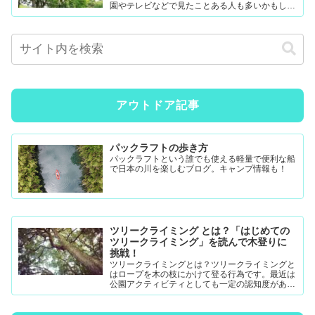
園やテレビなどで見たことある人も多いかもしれ
ません。難易度調整が簡単なので幼児から大人ま
で楽...
アウトドア記事
パックラフトの歩き方
パックラフトという誰でも使える軽量で便利な船
で日本の川を楽しむブログ。キャンプ情報も！
ツリークライミング とは？「はじめての
ツリークライミング」を読んで木登りに
挑戦！
ツリークライミングとは？ツリークライミングと
はロープを木の枝にかけて登る行為です。最近は
公園アクティビティとしても一定の認知度がある
模様。DRTダブルドロープテクニック(MRS-ム...