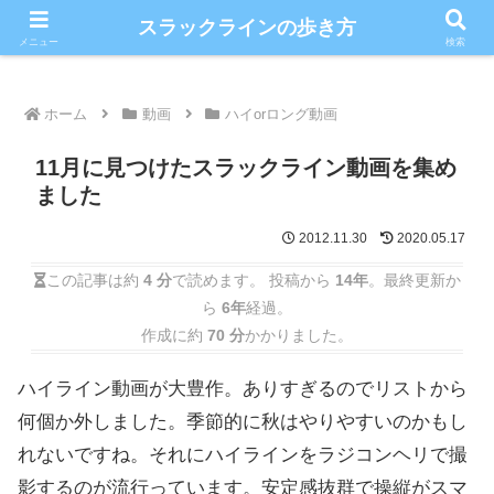
こだわりのスラックライン情報満載ブログ
スラックラインの歩き方
メニュー
検索
ホーム
動画
ハイorロング動画
11月に見つけたスラックライン動画を集め
ました
2012.11.30
2020.05.17
この記事は約
4 分
で読めます。 投稿から
14年
。最終更新か
ら
6年
経過。
作成に約
70 分
かかりました。
ハイライン動画が大豊作。ありすぎるのでリストから
何個か外しました。季節的に秋はやりやすいのかもし
れないですね。それにハイラインをラジコンヘリで撮
影するのが流行っています。安定感抜群で操縦がスマ