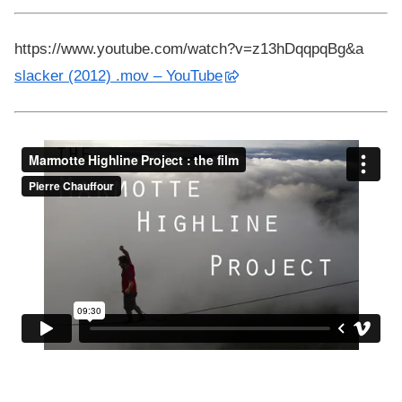
https://www.youtube.com/watch?v=z13hDqqpqBg&a
slacker (2012) .mov – YouTube