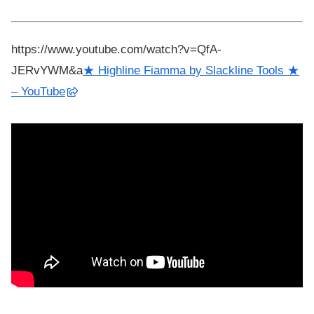
https://www.youtube.com/watch?v=QfA-
JERvYWM&a
★ Highline Fiamma by Slackline Tools ★
– YouTube