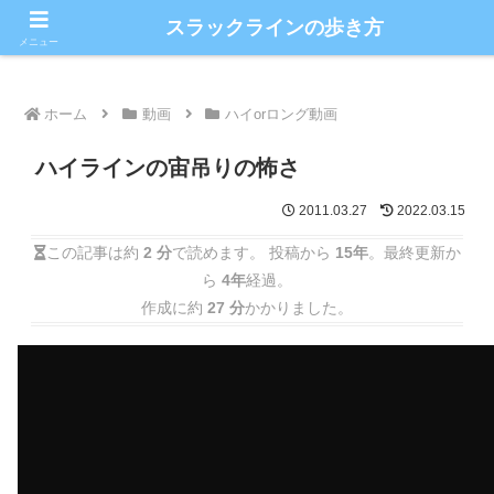
こだわりのスラックライン情報満載ブログ
スラックラインの歩き方
メニュー
ホーム
動画
ハイorロング動画
ハイラインの宙吊りの怖さ
2011.03.27
2022.03.15
この記事は約
2 分
で読めます。 投稿から
15年
。最終更新か
ら
4年
経過。
作成に約
27 分
かかりました。