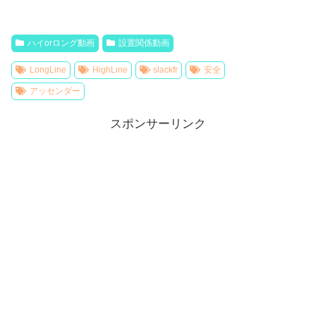
ハイorロング動画
設置関係動画
LongLine
HighLine
slackfr
安全
アッセンダー
スポンサーリンク