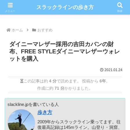
こだわりのスラックライン情報満載ブログ
スラックラインの歩き方
メニュー
検索
ホーム
おすすめ
ダイニーマレザー採用の吉田カバンの財
布、FREE STYLEダイニーマレザーウォレ
ットを購入
2021.01.24
この記事は約
4 分
で読めます。 投稿から
6年
。
作成に約
71 分
かかりました。
slackline.jpを書いている人
歩き方
2009年からスラックライン乗ってます。往
復最高記録は145mライン。山登り・洞窟、