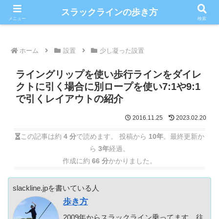
こだわりのスラックライン情報満載ブログ
スラックラインの歩き方
メニュー
検索
ホーム
設置
少し凝った設置
ライングリップを使い歩行ラインをダイレ
クトに引く場合に別ロープを使い7:1や9:1
で引くレイアウトの紹介
2016.11.25
2023.02.20
この記事は約
4 分
で読めます。 投稿から
10年
。最終更新か
ら
3年
経過。
作成に約
66 分
かかりました。
slackline.jpを書いている人
歩き方
2009年からスラックライン乗ってます。往