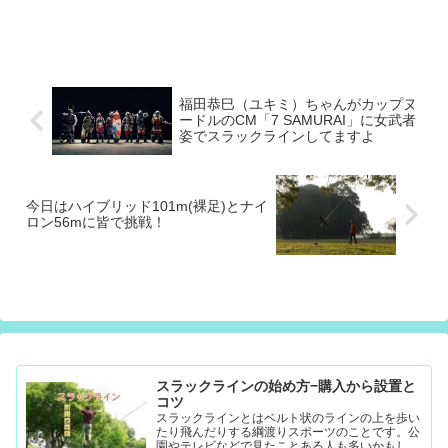
福田恭巳（ユキミ）ちゃんがカップヌ
ードルのCM「7 SAMURAI」に女武者
姿でスラックラインしてますよ
今日はハイブリッド101m(裸足)とナイ
ロン56mに皆で挑戦！
スラックラインの始め方−購入から設置と
コツ
スラックラインとはベルト状のラインの上を歩い
たり飛んだりする綱渡りスポーツのことです。公
園やテレビなどで見たことある人も多いかもしれ