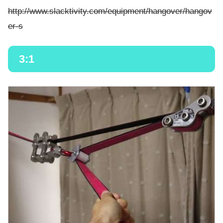
http://www.slacktivity.com/equipment/hangover/hangov
er-s
3:1