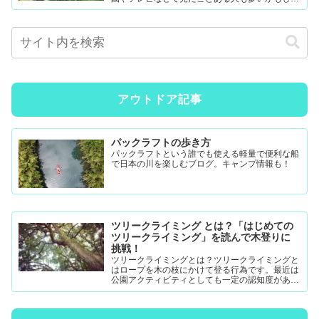
ません。難易度調整が簡単なので幼児から大人ま
で楽...
アウトドア記事
パックラフトの歩き方
パックラフトという誰でも使える軽量で便利な船
で日本の川を楽しむブログ。キャンプ情報も！
ツリークライミング とは？「はじめての
ツリークライミング」を読んで木登りに
挑戦！
ツリークライミングとは？ツリークライミングと
はロープを木の枝にかけて登る行為です。最近は
公園アクティビティとしても一定の認知度がある
模様。DRTダブルドロープテクニック(MRS-ム...