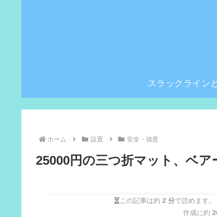
スラックライン
ホーム
設置
安全・強度
25000円の三つ折マット、ベ
この記事は約
2 分
で読めます。
作成に約
2