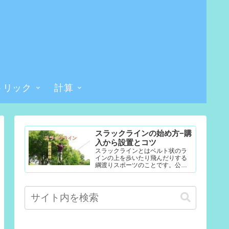
トリック
計算
スラックラインの始め方−購
入から設置とコツ
スラックラインとはベルト状のラ
インの上を歩いたり飛んだりする
綱渡りスポーツのことです。公園
やテレビなどで見たことある人も
多いかもしれません。難易度調整
が簡単なので幼児から大人まで楽...