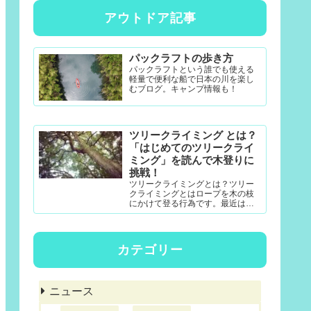
アウトドア記事
パックラフトの歩き方
パックラフトという誰でも使える
軽量で便利な船で日本の川を楽し
むブログ。キャンプ情報も！
ツリークライミング とは？
「はじめてのツリークライ
ミング」を読んで木登りに
挑戦！
ツリークライミングとは？ツリー
クライミングとはロープを木の枝
にかけて登る行為です。最近は公
園アクティビティとしても一定の
認知度がある模様。DRTダブルド
ロープテクニック(MRS-ム...
カテゴリー
ニュース