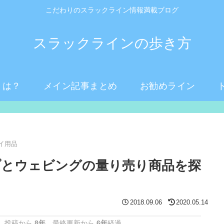
こだわりのスラックライン情報満載ブログ
スラックラインの歩き方
とは？
メイン記事まとめ
お勧めライン
イ用品
プとウェビングの量り売り商品を探
2018.09.06
2020.05.14
 投稿から
8年
。最終更新から
6年
経過。