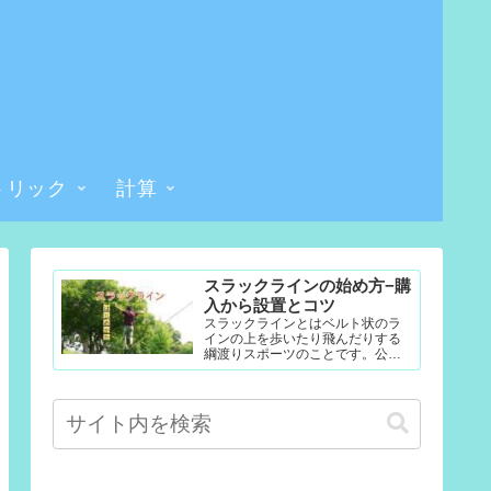
トリック
計算
スラックラインの始め方−購
入から設置とコツ
スラックラインとはベルト状のラ
インの上を歩いたり飛んだりする
綱渡りスポーツのことです。公園
やテレビなどで見たことある人も
多いかもしれません。難易度調整
が簡単なので幼児から大人まで楽...