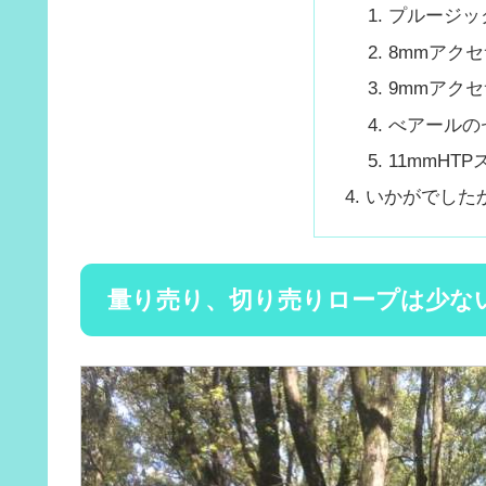
プルージッ
8mmアク
9mmアク
べアールの
11mmHT
いかがでした
量り売り、切り売りロープは少な