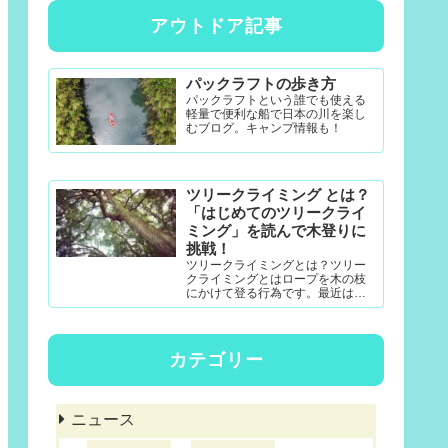
アウトドア記事
パックラフトの歩き方
パックラフトという誰でも使える
軽量で便利な船で日本の川を楽し
むブログ。キャンプ情報も！
ツリークライミング とは？
「はじめてのツリークライ
ミング」を読んで木登りに
挑戦！
ツリークライミングとは？ツリー
クライミングとはロープを木の枝
にかけて登る行為です。最近は公
園アクティビティとしても一定の
認知度がある模様。DRTダブルド
ロープテクニック(MRS-ム...
カテゴリー
ニュース