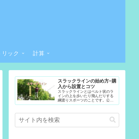
トリック
計算
スラックラインの始め方−購
入から設置とコツ
スラックラインとはベルト状のラ
インの上を歩いたり飛んだりする
綱渡りスポーツのことです。公園
やテレビなどで見たことある人も
多いかもしれません。難易度調整
が簡単なので幼児から大人まで楽...