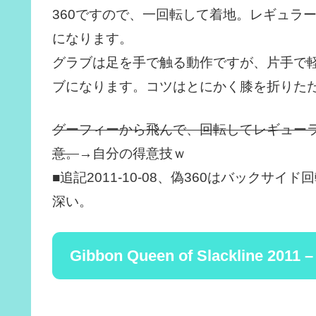
360ですので、一回転して着地。レギュラ
になります。
グラブは足を手で触る動作ですが、片手で軽
ブになります。コツはとにかく膝を折りた
グーフィーから飛んで、回転してレギューラー
意。
→自分の得意技ｗ
■追記2011-10-08、偽360はバック
深い。
Gibbon Queen of Slackline 2011 –