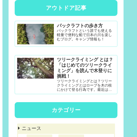
アウトドア記事
パックラフトの歩き方
パックラフトという誰でも使える
軽量で便利な船で日本の川を楽し
むブログ。キャンプ情報も！
ツリークライミング とは？
「はじめてのツリークライ
ミング」を読んで木登りに
挑戦！
ツリークライミングとは？ツリー
クライミングとはロープを木の枝
にかけて登る行為です。最近は公
園アクティビティとしても一定の
認知度がある模様。DRTダブルド
ロープテクニック(MRS-ム...
カテゴリー
ニュース