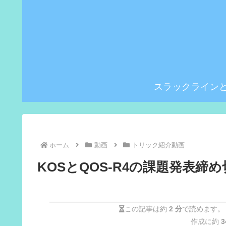
スラックライン
ホーム
動画
トリック紹介動画
KOSとQOS-R4の課題発表締め
この記事は約
2 分
で読めます。
作成に約
3