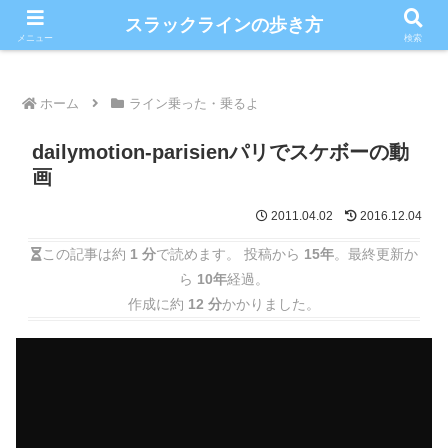
こだわりのスラックライン情報満載ブログ
スラックラインの歩き方
メニュー
検索
ホーム
ライン乗った・乗るよ
dailymotion-parisienパリでスケボーの動
画
2011.04.02
2016.12.04
この記事は約
1 分
で読めます。 投稿から
15年
。最終更新か
ら
10年
経過。
作成に約
12 分
かかりました。