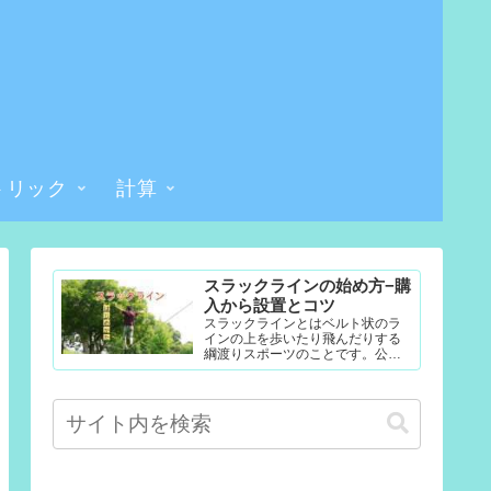
トリック
計算
スラックラインの始め方−購
入から設置とコツ
スラックラインとはベルト状のラ
インの上を歩いたり飛んだりする
綱渡りスポーツのことです。公園
やテレビなどで見たことある人も
多いかもしれません。難易度調整
が簡単なので幼児から大人まで楽...