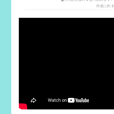
作成に約
1