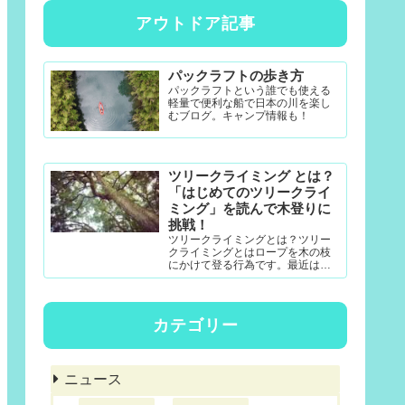
アウトドア記事
パックラフトの歩き方
パックラフトという誰でも使える
軽量で便利な船で日本の川を楽し
むブログ。キャンプ情報も！
ツリークライミング とは？
「はじめてのツリークライ
ミング」を読んで木登りに
挑戦！
ツリークライミングとは？ツリー
クライミングとはロープを木の枝
にかけて登る行為です。最近は公
園アクティビティとしても一定の
認知度がある模様。DRTダブルド
ロープテクニック(MRS-ム...
カテゴリー
ニュース