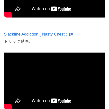
Slackline Addiction ( Nasty Chest )
トリック動画。