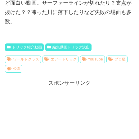
ど面白い動画。サーファーラインが切れたり？支点が
抜けた？？凍った川に落下したりなど失敗の場面も多
数。
トリック紹介動画
編集動画トリック沢山
ワールドクラス
エアートリック
YouTube
プロ級
公園
スポンサーリンク