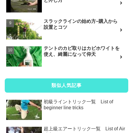
と外し方
スラックラインの始め方−購入から
設置とコツ
テントのカビ取りはカビホワイトを
使え、綺麗になって仰天
類似人気記事
初級ライントリック一覧 List of
beginner line tricks
超上級エアートリック一覧 List of Air