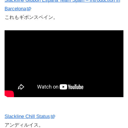
Slackline Gibbon Espana Team Spain – Introduction in
Barcelona
これもギボンスペイン。
Slackline Chill Status
アンディルイス。