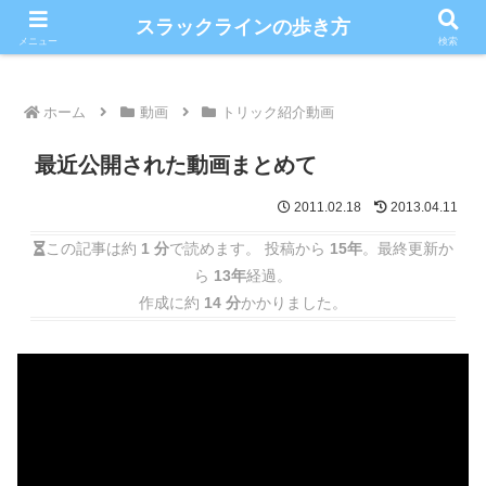
こだわりのスラックライン情報満載ブログ
スラックラインの歩き方
メニュー
検索
ホーム
動画
トリック紹介動画
最近公開された動画まとめて
2011.02.18
2013.04.11
この記事は約
1 分
で読めます。 投稿から
15年
。最終更新か
ら
13年
経過。
作成に約
14 分
かかりました。