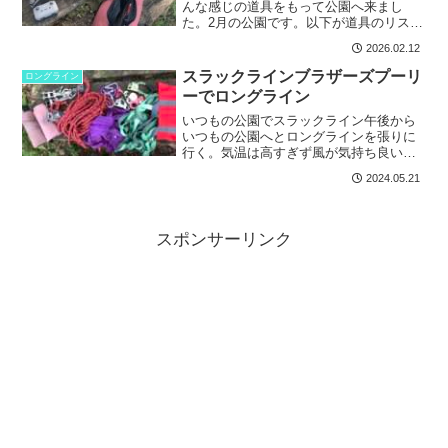
んな感じの道具をもって公園へ来まし
た。2月の公園です。以下が道具のリスト
となります。オスプレイ バーティゴ
2026.02.12
42リットル 神ザックDJI air2 ほぼ完
成した機体slack.fr ムーンウォーク 軽い
スラックラインブラザーズプーリ
ロングライン
歩...
ーでロングライン
いつもの公園でスラックライン午後から
いつもの公園へとロングラインを張りに
行く。気温は高すぎず風が気持ち良い季
節で林の中も清々しい。今回持ってきた
2024.05.21
プーリーセットはスラックラインブラザ
ーズプーリー。このセットは部品点数が
少ないのでシンプルでお気...
スポンサーリンク