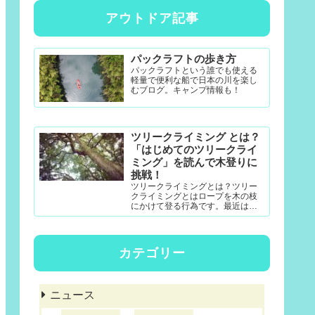
アウトドア記事
パックラフトの歩き方
パックラフトという誰でも使える
軽量で便利な船で日本の川を楽し
むブログ。キャンプ情報も！
ツリークライミング とは？
「はじめてのツリークライ
ミング」を読んで木登りに
挑戦！
ツリークライミングとは？ツリー
クライミングとはロープを木の枝
にかけて登る行為です。最近は公
園アクティビティとしても一定の
認知度がある模様。DRTダブルド
ロープテクニック(MRS-ム...
カテゴリー
ニュース