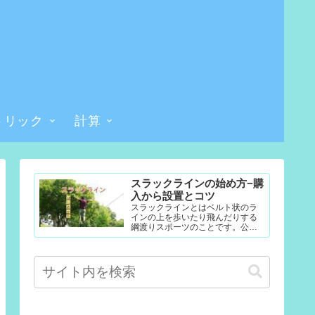
トリック
計算
スラックラインの始め方−購
入から設置とコツ
スラックラインとはベルト状のラ
インの上を歩いたり飛んだりする
綱渡りスポーツのことです。公園
やテレビなどで見たことある人も
多いかもしれません。難易度調整
が簡単なので幼児から大人まで楽...