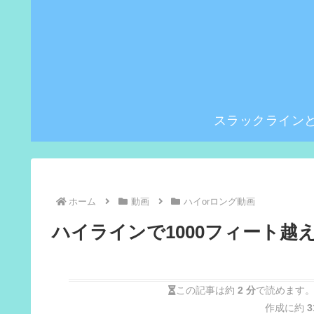
スラックライン
ホーム
動画
ハイorロング動画
ハイラインで1000フィート越
この記事は約
2 分
で読めます。
作成に約
3