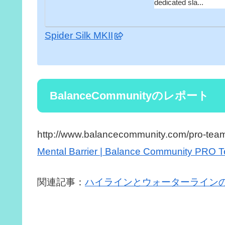
dedicated sla...
Spider Silk MKII
BalanceCommunityのレポート
http://www.balancecommunity.com/pro-team/
Mental Barrier | Balance Community PRO 
関連記事：
ハイラインとウォーターライン