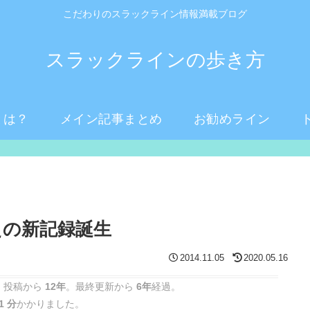
こだわりのスラックライン情報満載ブログ
スラックラインの歩き方
とは？
メイン記事まとめ
お勧めライン
えの新記録誕生
2014.11.05
2020.05.16
 投稿から
12年
。最終更新から
6年
経過。
1 分
かかりました。