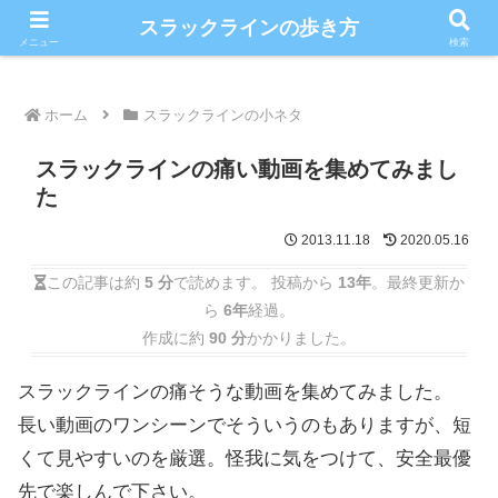
こだわりのスラックライン情報満載ブログ
スラックラインの歩き方
メニュー
検索
ホーム
スラックラインの小ネタ
スラックラインの痛い動画を集めてみまし
た
2013.11.18
2020.05.16
この記事は約
5 分
で読めます。 投稿から
13年
。最終更新か
ら
6年
経過。
作成に約
90 分
かかりました。
スラックラインの痛そうな動画を集めてみました。
長い動画のワンシーンでそういうのもありますが、短
くて見やすいのを厳選。怪我に気をつけて、安全最優
先で楽しんで下さい。