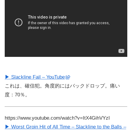
▶ Slackline Fail – YouTube
これは、確信犯。角度的にはバックドロップ。痛い
度：70％。
https://www.youtube.com/watch?v=ItX4GihVYzI
▶ Worst Groin Hit of All Time – Slackline to the Balls –