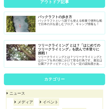
アウトドア記事
パックラフトの歩き方
パックラフトという誰でも使える軽量で便利な船
で日本の川を楽しむブログ。キャンプ情報も！
ツリークライミング とは？「はじめての
ツリークライミング」を読んで木登りに
挑戦！
ツリークライミングとは？ツリークライミングと
はロープを木の枝にかけて登る行為です。最近は
公園アクティビティとしても一定の認知度がある
模様。DRTダブルドロープテクニック(MRS-ム...
カテゴリー
ニュース
メディア
イベント