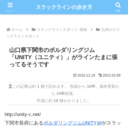
こだわりのスラックライン情報満載ブログ
スラックラインの歩き方
メニュー
検索
ホーム
スラックラインスポット･団体
九州のスラ
ックラインスポット
山口県下関市のボルダリングジム
「UNITY（ユニティ）」がラインたまに張
ってるそうです
2010.12.19
2012.02.09
この記事は約
1 分
で読めます。 投稿から
16年
。最終更新か
ら
14年
経過。
作成に約
18 分
かかりました。
http://unity-c.net/
下関市長府にある
ボルダリングジムUNITY
がスラッ