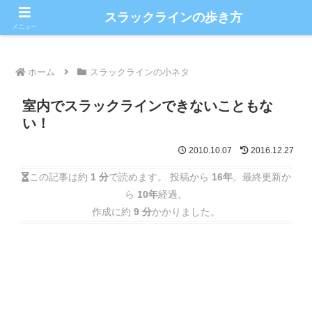
こだわりのスラックライン情報満載ブログ
スラックラインの歩き方
メニュー
ホーム
スラックラインの小ネタ
室内でスラックラインできないこともな
い！
2010.10.07
2016.12.27
この記事は約
1 分
で読めます。 投稿から
16年
。最終更新か
ら
10年
経過。
作成に約
9 分
かかりました。