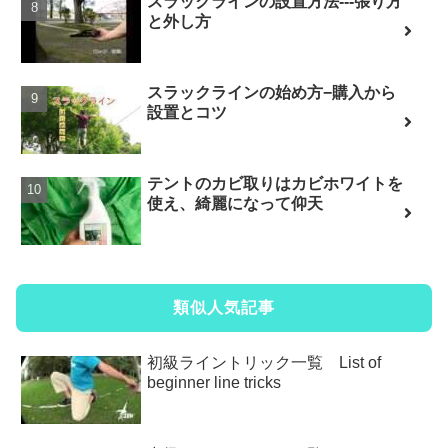
スラックラインの設置方法---張り方
と外し方
スラックラインの始め方−購入から
設置とコツ
テントのカビ取りはカビホワイトを
使え、綺麗になって仰天
類似人気記事
初級ライントリック一覧 List of
beginner line tricks