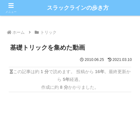
こだわりのスラックライン情報満載ブログ
スラックラインの歩き方
メニュー
ホーム
トリック
基礎トリックを集めた動画
2010.06.25
2021.03.10
この記事は約
1 分
で読めます。 投稿から
16年
。最終更新か
ら
5年
経過。
作成に約
8 分
かかりました。