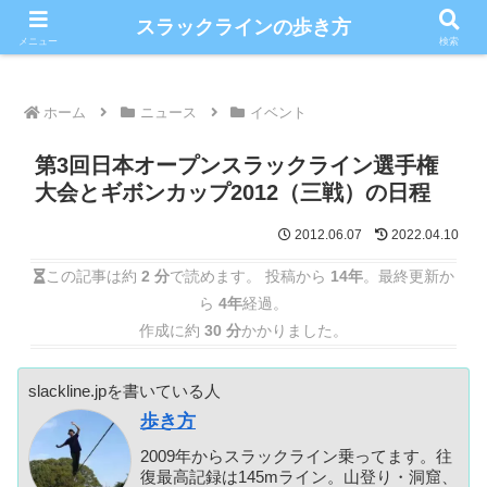
こだわりのスラックライン情報満載ブログ
スラックラインの歩き方
メニュー
検索
ホーム
ニュース
イベント
第3回日本オープンスラックライン選手権
大会とギボンカップ2012（三戦）の日程
2012.06.07
2022.04.10
この記事は約
2 分
で読めます。 投稿から
14年
。最終更新か
ら
4年
経過。
作成に約
30 分
かかりました。
slackline.jpを書いている人
歩き方
2009年からスラックライン乗ってます。往
復最高記録は145mライン。山登り・洞窟、