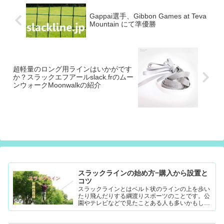
Gappai選手、Gibbon Games at Teva
Mountain にて準優勝
超軽量のロング用ラインはいかがです
か？スラックエフアールslack.frのムー
ンウォークMoonwalkの紹介
スラックラインの始め方−購入から設置と
コツ
スラックラインとはベルト状のラインの上を歩い
たり飛んだりする綱渡りスポーツのことです。公
園やテレビなどで見たことある人も多いかもしれ
ません。難易度調整が簡単なので幼児から大人ま
で楽...