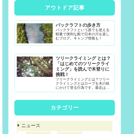
アウトドア記事
パックラフトの歩き方
パックラフトという誰でも使える
軽量で便利な船で日本の川を楽し
むブログ。キャンプ情報も！
ツリークライミング とは？
「はじめてのツリークライ
ミング」を読んで木登りに
挑戦！
ツリークライミングとは？ツリー
クライミングとはロープを木の枝
にかけて登る行為です。最近は公
園アクティビティとしても一定の
認知度がある模様。DRTダブルド
ロープテクニック(MRS-ム...
カテゴリー
ニュース