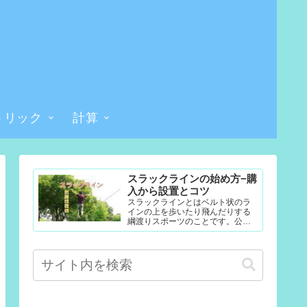
トリック
計算
スラックラインの始め方−購
入から設置とコツ
スラックラインとはベルト状のラ
インの上を歩いたり飛んだりする
綱渡りスポーツのことです。公園
やテレビなどで見たことある人も
多いかもしれません。難易度調整
が簡単なので幼児から大人まで楽...