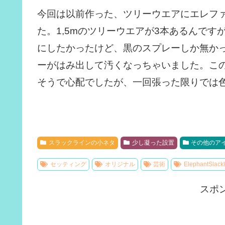
今回は以前作った、ツリーウエアにエレフ
た。1,5mのツリーウエアが3本あるんで
にしたかったけど、黒のスプレーしか無か
ーがはみ出して汚くなっちゃいました。こ
そうで心配でしたが、一回張った限りでは
スラックラインの小ネタ
少し凝った設置
その他のア
セッティング
オリジナル
芸術
ElephantSlackl
スポ