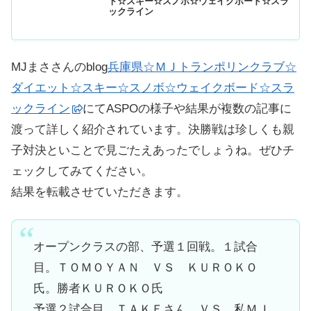
ト☆スキー☆スノボ☆ウェイクボード☆スラ
ックライン
MJまささんのblog
兵庫県☆ＭＪトランポリンクラブ☆
ダイエット☆スキー☆スノボ☆ウェイクボード☆スラ
ックライン
にてASPOの様子や結果が複数の記事に
渡って詳しく紹介されています。決勝戦は珍しくも親
子対決といことで見ごたえあったでしょうね。ぜひチ
ェックしてみてください。
結果を転載させていただきます。
オープンクラスの部、予選１回戦。１試合
目。ＴＯＭＯＹＡＮ ＶＳ ＫＵＲＯＫＯ
氏。勝者ＫＵＲＯＫＯ氏
予選２試合目。ＴＡＫＥさん ＶＳ 私ＭＪ