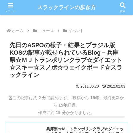
こだわりのスラックライン情報満載ブログ
スラックラインの歩き方
メニュー
検索
ホーム
ニュース
イベント
先日のASPOの様子・結果とブラジル版
KOSの記事が載せられているBlog－兵庫
県☆ＭＪトランポリンクラブ☆ダイエット
☆スキー☆スノボ☆ウェイクボード☆スラ
ックライン
2011.06.20
2012.02.03
この記事は約
2 分
で読めます。 投稿から
15年
。最終更新か
ら
15年
経過。
作成に約
19 分
かかりました。
兵庫県☆ＭＪトランポリンクラブ☆ダイエッ