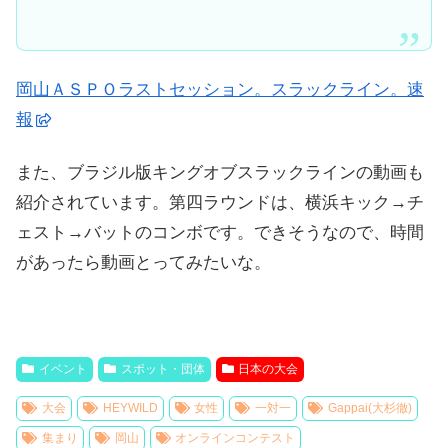
岡山ＡＳＰＯラストセッション。スラックライン。速
報
また、ブラジル版キングオブスラックラインの動画も
紹介されています。第四ラウンドは、横浜キック→チ
ェスト→バットのコンボです。できそうなので、時間
があったら動画とってみたいな。
イベント
スポット・団体
日本の大会
大会
HEYWILD
女性
一対一
Gappai(大杉徹)
集まり
岡山
オンラインコンテスト