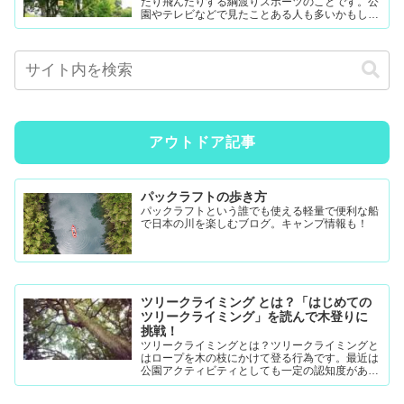
たり飛んだりする綱渡りスポーツのことです。公
園やテレビなどで見たことある人も多いかもしれ
ません。難易度調整が簡単なので幼児から大人ま
で楽...
アウトドア記事
パックラフトの歩き方
パックラフトという誰でも使える軽量で便利な船
で日本の川を楽しむブログ。キャンプ情報も！
ツリークライミング とは？「はじめての
ツリークライミング」を読んで木登りに
挑戦！
ツリークライミングとは？ツリークライミングと
はロープを木の枝にかけて登る行為です。最近は
公園アクティビティとしても一定の認知度がある
模様。DRTダブルドロープテクニック(MRS-ム...