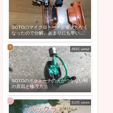
SOTOのマイクロトーチが着火しなく
なったので分解。あまりにも早い故
障。
8691 views
SOTOのポケトーチの火がつかない時
の原因と修理方法
6336 views