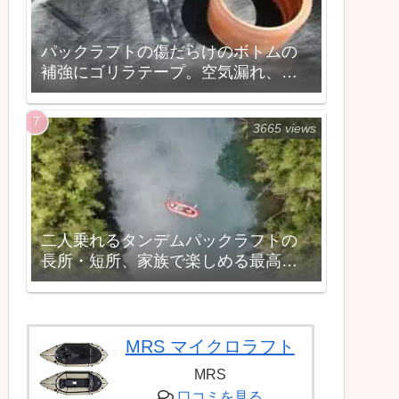
パックラフトの傷だらけのボトムの
補強にゴリラテープ。空気漏れ、破
れも補修もできる。
3665 views
二人乗れるタンデムパックラフトの
長所・短所、家族で楽しめる最高の
船
MRS マイクロラフト
MRS
口コミを見る