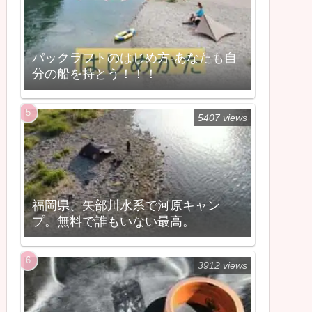
パックラフトのはじめ方-あなたも自
分の船を持とう！！！
5407 views
福岡県、矢部川水系で河原キャン
プ。無料で誰もいない最高。
3912 views