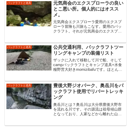
画やカメラ撮影もできる。パドルは使わ
元気商会のエクスプローラの良い
パックラフトと道具
ない時は置く場所が無くて...
とこ悪い所。個人的にはオスス
メ。
元気商会エクスプローラ愛用のエクスプ
ローラ冒険も川旅もこなす。愛用のパッ
クラフト。それが元気商会のエクスプロ
ーラだ。自分はタンデム艇を先に買いま
した。家族で使いたかったからです。タ
ンデム艇は一人でも使えるからツーリン
公共交通利用、パックラフトツー
パックラフトと道具
グに使っていました。大き...
リングキャンプの装備リスト
ザックに入れて移動して川で船、そして
campパックラフトとキャンプ道具+水食
糧野営大好きmomizibafuです。ほとんど
が山と自転車なんですが、パックラフト
利用の川での野営にハマってます。河原
泊がとにかく最高なんです。もう河原と
豊後大野ジオパーク、奥岳川をパ
パックラフトと道具
結婚したい...
ックラフト使用でリバートレッキ
ング
奥岳川とは？奥岳川は大分県豊後大野市
を流れる川です。その源流は祖母傾山群
となっており、人家などから離れた山奥
となっています。この川の特徴はその谷
の側溝のような形状と深さです。谷の両
側が阿蘇の噴火による柱状節理などで構