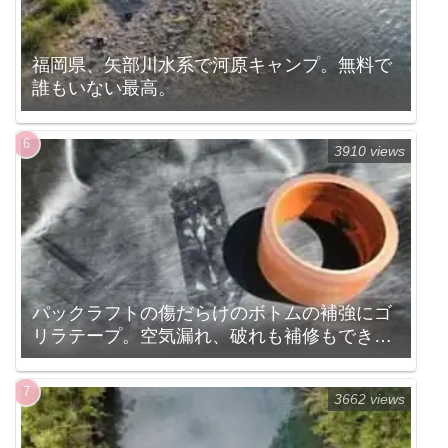
福岡県、矢部川水系で河原キャンプ。無料で
誰もいない最高。
3910 views
パックラフトの傷だらけのボトムの補強にゴ
リラテープ。空気漏れ、破れも補修もでき
る。
3662 views