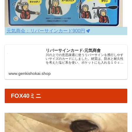
元気商会：リバーサインカード900円
リバーサインカード-元気商會
川の上での意思疎通に使うリバーサインを携行しやす
いサイズのカードにしました。材質は、防水と耐久性
を考えた塩ビ系を使い、ポケットにも入れる１０ｃｍ
×１５ｃｍのハガキサイズになっています。サインの
種類は発信・受信でよく使う１２種類。説明・文字
www.genkishokai.shop
数...
FOX40ミニ