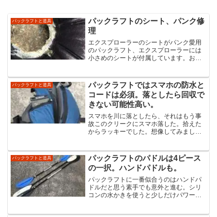
パックラフトのシート、パンク修
パックラフトと道具
理
エクスプローラーのシートがパンク愛用
のパックラフト、エクスプローラーには
小さめのシートが付属しています。お尻
がすっぽり入るC型で疲れにくい良いシー
トです。でも、1年ほど使ったある日パン
ク。股下の接着がハズレ、さらに穴が開
パックラフトではスマホの防水と
パックラフトと道具
いた。水につけると空...
コードは必須。落としたら回収で
きない可能性高い。
スマホを川に落としたら、それはもう事
故このクリークにスマホ落した。拾えた
からラッキーでした。想像してみましょ
う。スマホを川に落としたらどうなりま
すか？急いで飛び込めば拾える確率もあ
りますが、深かったり流れのある場所だ
パックラフトのパドルは4ピース
パックラフトと道具
とほぼ絶望的です。自分は...
の一択。ハンドパドルも。
パックラフトに一番似合うのはハンドパ
ドルだと思う素手でも意外と進む。シリ
コンの水かきを使うと少しだけパワーア
ップハンドパドルの解放感はすごい。両
手が自由で道具もあれこれいじれて、動