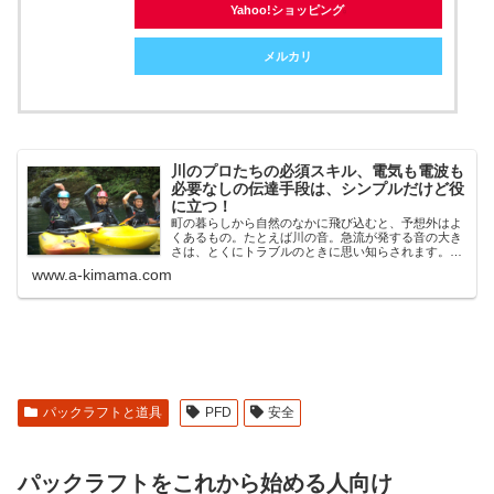
Yahoo!ショッピング
メルカリ
川のプロたちの必須スキル、電気も電波も
必要なしの伝達手段は、シンプルだけど役
に立つ！
町の暮らしから自然のなかに飛び込むと、予想外はよ
くあるもの。たとえば川の音。急流が発する音の大き
さは、とくにトラブルのときに思い知らされます。激
流のそばの山道でケガをして歩けなくなり、約50ｍ先
www.a-kimama.com
をい
パックラフトと道具
PFD
安全
パックラフトをこれから始める人向け