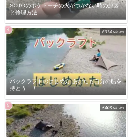
SOTOのポケトーチの火がつかない時の原因
と修理方法
6334 views
パックラフトのはじめ方-あなたも自分の船を
持とう！！！
5403 views