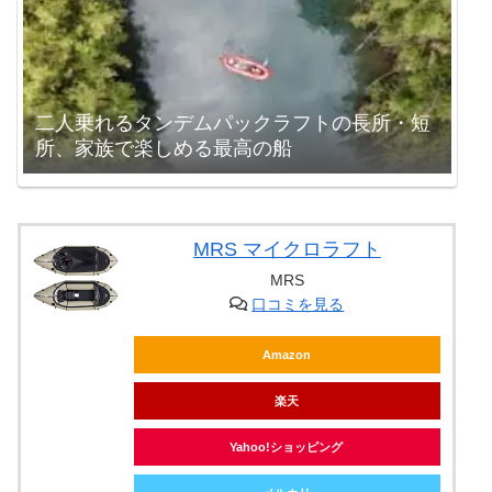
二人乗れるタンデムパックラフトの長所・短
所、家族で楽しめる最高の船
MRS マイクロラフト
MRS
口コミを見る
Amazon
楽天
Yahoo!ショッピング