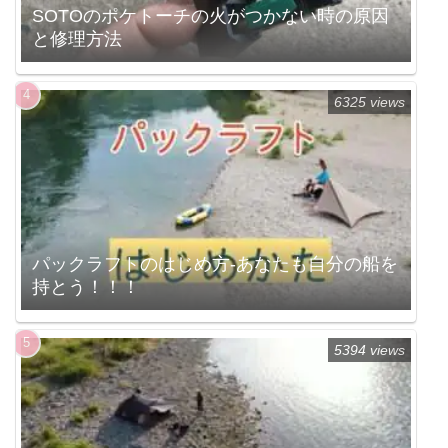
SOTOのポケトーチの火がつかない時の原因
と修理方法
6325 views
パックラフトのはじめ方-あなたも自分の船を
持とう！！！
5394 views