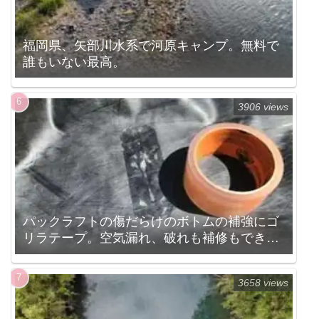
福岡県、矢部川水系で河原キャンプ。無料で
誰もいない最高。
3906 views
パックラフトの傷だらけのボトムの補強にゴ
リラテープ。空気漏れ、破れも補修もでき
る。
3658 views