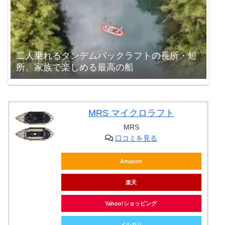
二人乗れるタンデムパックラフトの長所・短
所、家族で楽しめる最高の船
MRS マイクロラフト
MRS
口コミを見る
Amazon
楽天
Yahoo!ショッピング
メルカリ